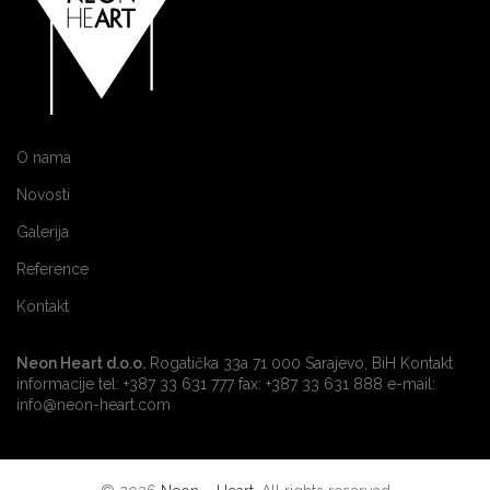
O nama
Novosti
Galerija
Reference
Kontakt
Neon Heart d.o.o.
Rogatička 33a 71 000 Sarajevo, BiH Kontakt
informacije tel: +387 33 631 777 fax: +387 33 631 888 e-mail:
info@neon-heart.com