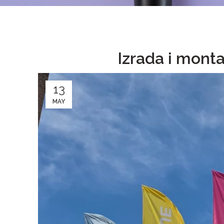
Izrada i mont
13
MAY