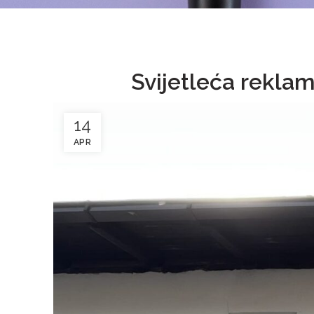
Svijetleća rekl
14
APR