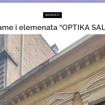
NOVOSTI
klame i elemenata “OPTIKA SA