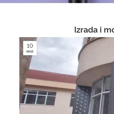
Izrada i m
10
MAR