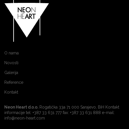
O nama
Novosti
Galerija
Reference
Kontakt
Neon Heart d.o.o.
Rogatička 33a 71 000 Sarajevo, BiH Kontakt
informacije tel: +387 33 631 777 fax: +387 33 631 888 e-mail:
info@neon-heart.com