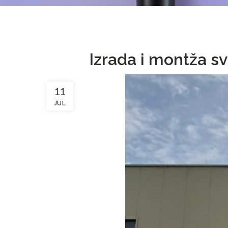
Izrada i montža s
11
JUL