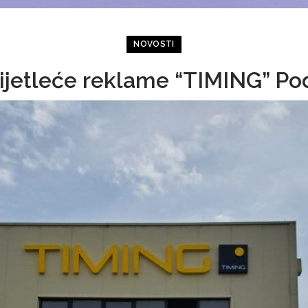
NOVOSTI
vijetleće reklame “TIMING” Po