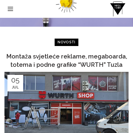
NOVOSTI
Montaža svjetleće reklame, megaboarda,
totema i podne grafike “WURTH” Tuzla
05
JUL