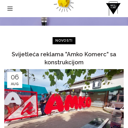
NOVOSTI
Svijetleća reklama ”Amko Komerc” sa
konstrukcijom
06
AUG