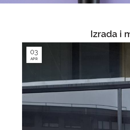
Izrada i
03
APR