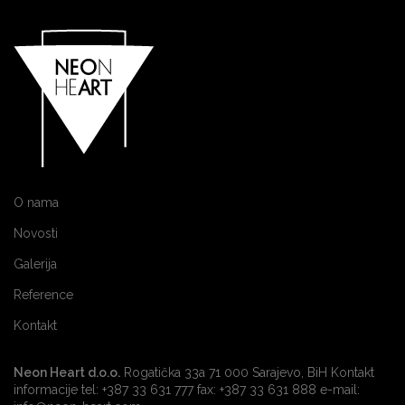
O nama
Novosti
Galerija
Reference
Kontakt
Neon Heart d.o.o.
Rogatička 33a 71 000 Sarajevo, BiH Kontakt
informacije tel: +387 33 631 777 fax: +387 33 631 888 e-mail: