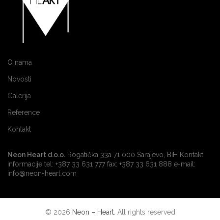
O nama
Novosti
Galerija
Reference
Kontakt
Neon Heart d.o.o.
Rogatička 33a 71 000 Sarajevo, BiH Kontakt
informacije tel: +387 33 631 777 fax: +387 33 631 888 e-mail:
info@neon-heart.com
© 2026
Neon – Heart
. All rights reserved